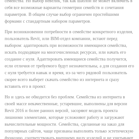
семейства. Но выбор невелик, так как шаблон не может включить в
себя все возможные варианты геометрии семейств и сочетания
параметров. В общем случае выбор ограничен простейшими
формами с стандартным набором параметров.
При возникновении потребности в семействе конкретного изделия,
пользователь Revit, или BIM-отдел компании, встают перед
выбором: адаптировать при возможности имеющиеся семейства,
искать подходящее на многочисленных ресурсах, или начать его
создание с нуля. Адаптировать имеющиеся семейства получится,
если отличия от требуемого будут незначительны, а для создания его
с нуля требуется навык и время, из-за чего рядовой пользователь
скорее всего выберет скачать семейство из интернета и сразу
вставить его в проект.
Но и здесь не обходится без проблем. Семейства из интернета в
своей массе некачественные, устаревшие, выполнены для версии
Revit 2016 и более ранних версий, засоряют модель проекта
лишними элементами, которые усложняют работу и загружают
вычислительные мощности. Семейства, сделанные на заказ для
популярных сайтов, чаще призваны выполнять только эстетическую
функцию, соответствовать внешнему виду изделий и не учитывают