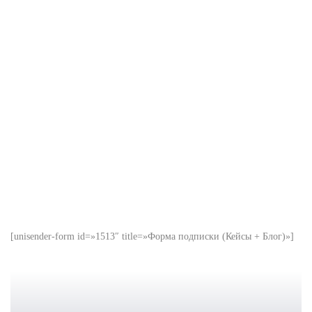
[unisender-form id=»1513″ title=»Форма подписки (Кейсы + Блог)»]