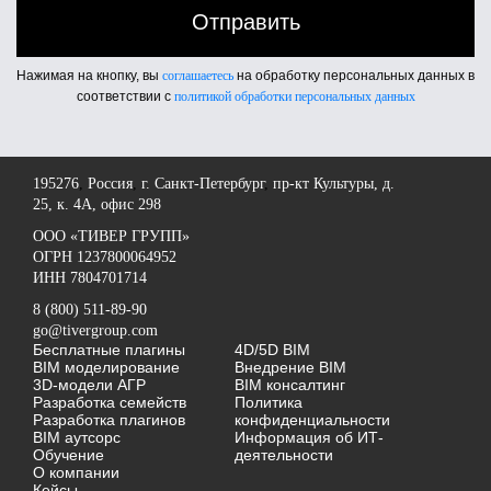
Нажимая на кнопку, вы
соглашаетесь
на обработку персональных данных в
соответствии с
политикой обработки персональных данных
195276
,
Россия
,
г. Санкт-Петербург
,
пр-кт Культуры, д.
25, к. 4А, офис 298
OOO «ТИВЕР ГРУПП»
ОГРН 1237800064952
ИНН 7804701714
8 (800) 511-89-90
go@tivergroup.com
Бесплатные плагины
4D/5D BIM
BIM моделирование
Внедрение BIM
3D-модели АГР
BIM консалтинг
Разработка семейств
Политика
Разработка плагинов
конфиденциальности
BIM аутсорс
Информация об ИТ-
Обучение
деятельности
О компании
Кейсы