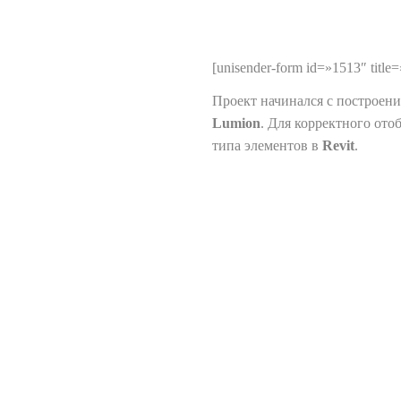
[unisender-form id=»1513″ tit
Проект начинался с построен
Lumion
. Для корректного от
типа элементов в
Revit
.