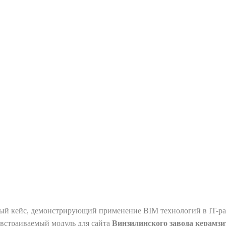
ый кейс, демонстрирующий применение BIM технологий в IT-ра
ь встраиваемый модуль для сайта
Винзилинского завода керамзи