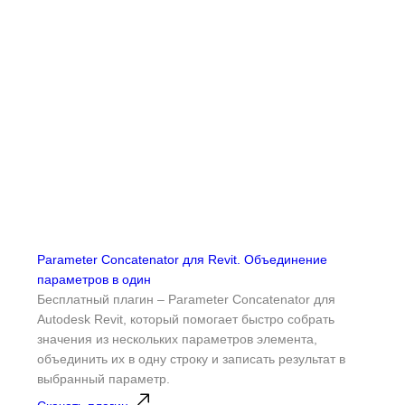
Parameter Concatenator для Revit. Объединение
Массо
параметров в один
Беспла
Бесплатный плагин – Parameter Concatenator для
позво
Autodesk Revit, который помогает быстро собрать
Revit
значения из нескольких параметров элемента,
позво
объединить их в одну строку и записать результат в
запуск
выбранный параметр.
Скача