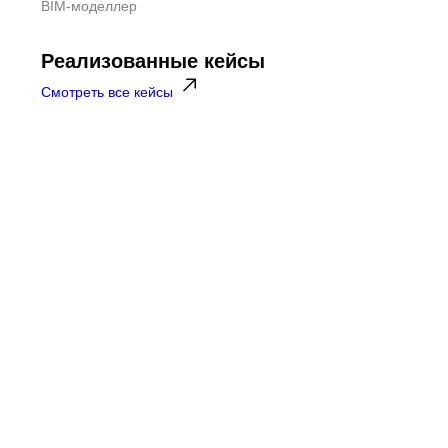
BIM-м
BIM-моделлер
Реализованные кейсы
Смотреть все кейсы