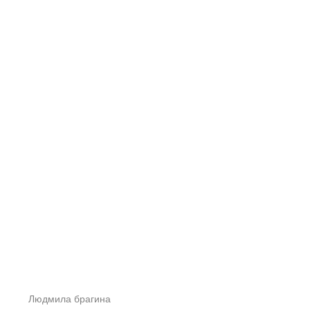
Алекс
Людмила брагина