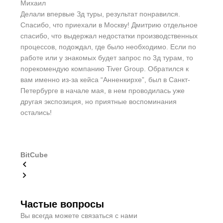
Михаил
Грищу
Делали впервые Зд туры, результат понравился.
Хочу 
Спасибо, что приехали в Москву! Дмитрию отдельное
комму
спасибо, что выдержал недостатки производственных
Я сме
процессов, подождал, где было необходимо. Если по
партн
работе или у знакомых будет запрос по 3д турам, то
порекомендую компанию Tiver Group. Обратился к
вам именно из-за кейса “Анненкирхе”, был в Санкт-
ООО 
Петербурге в начале мая, в нем проводилась уже
другая экспозиция, но приятные воспоминания
остались!
BitCube
Частые вопросы
Вы всегда можете связаться с нами