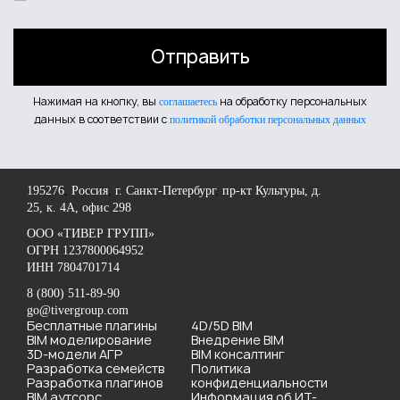
Нажимая на кнопку, вы
на обработку персональных
соглашаетесь
данных в соответствии с
политикой обработки персональных данных
195276
,
Россия
,
г. Санкт-Петербург
,
пр-кт Культуры, д.
25, к. 4А, офис 298
OOO «ТИВЕР ГРУПП»
ОГРН 1237800064952
ИНН 7804701714
8 (800) 511-89-90
go@tivergroup.com
Бесплатные плагины
4D/5D BIM
BIM моделирование
Внедрение BIM
3D-модели АГР
BIM консалтинг
Разработка семейств
Политика
Разработка плагинов
конфиденциальности
BIM аутсорс
Информация об ИТ-