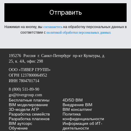
Нажимая на кнопку, вы
соглашаетесь
на обработку персональных данных в
соответствии с
политикой обработки персональных данных
195276
,
Россия
,
г. Санкт-Петербург
,
пр-кт Культуры, д.
25, к. 4А, офис 298
OOO «ТИВЕР ГРУПП»
ОГРН 1237800064952
ИНН 7804701714
8 (800) 511-89-90
go@tivergroup.com
Бесплатные плагины
4D/5D BIM
BIM моделирование
Внедрение BIM
3D-модели АГР
BIM консалтинг
Разработка семейств
Политика
Разработка плагинов
конфиденциальности
BIM аутсорс
Информация об ИТ-
Обучение
деятельности