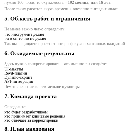
нужно 160 часов, то окупаемость –
192 месяца, или 16 лет
.
После таких расчетов «куча времени» внезапно выглядит иначе.
5. Область работ и ограничения
Не менее важно четко определить:
что инструмент делает
чего он точно не делает
Так вы защищаете проект от потери фокуса и хаотичных ожиданий.
6. Ожидаемые результаты
Здесь нужно конкретизировать – что именно вы создаёте:
UI-макеты
Revit-плагин
Dynamo-скрипт
API-интеграция
Чем точнее список, тем меньше путаницы.
7. Команда проекта
Определите:
кто будет разработчиком
кто принимает ключевые решения
кто отвечает за корректировки
8. План внедрения