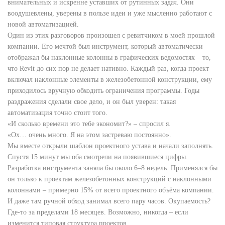
внимательных и искренне уставших от рутинных задач. Они
воодушевлены, уверены в пользе идеи и уже мысленно работают с
новой автоматизацией.
Один из этих разговоров произошел с ревитчиком в моей прошлой
компании. Его мечтой был инструмент, который автоматически
отображал бы наклонные колонны в графических ведомостях – то,
что Revit до сих пор не делает нативно. Каждый раз, когда проект
включал наклонные элементы в железобетонной конструкции, ему
приходилось вручную обходить ограничения программы. Годы
раздражения сделали свое дело, и он был уверен: такая
автоматизация точно стоит того.
«И сколько времени это тебе экономит?» – спросил я.
«Ох… очень много. Я на этом застреваю постоянно».
Мы вместе открыли шаблон проектного устава и начали заполнять.
Спустя 15 минут мы оба смотрели на появившиеся цифры.
Разработка инструмента заняла бы около 6–8 недель. Применялся бы
он только к проектам железобетонных конструкций с наклонными
колоннами – примерно 15% от всего проектного объёма компании.
И даже там ручной обход занимал всего пару часов. Окупаемость?
Где-то за пределами 18 месяцев. Возможно, никогда – если
изменится типовая структура проектов.