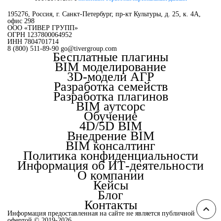
195276
,
Россия
,
г. Санкт-Петербург
,
пр-кт Культуры, д. 25, к. 4А,
офис 298
OOO «ТИВЕР ГРУПП»
ОГРН 1237800064952
ИНН 7804701714
8 (800) 511-89-90
go@tivergroup.com
Бесплатные плагины
BIM моделирование
3D-модели АГР
Разработка семейств
Разработка плагинов
BIM аутсорс
Обучение
4D/5D BIM
Внедрение BIM
BIM консалтинг
Политика конфиденциальности
Информация об ИТ-деятельности
О компании
Кейсы
Блог
Контакты
Информация предоставленная на сайте не является публичной
офертой © 2019-2026